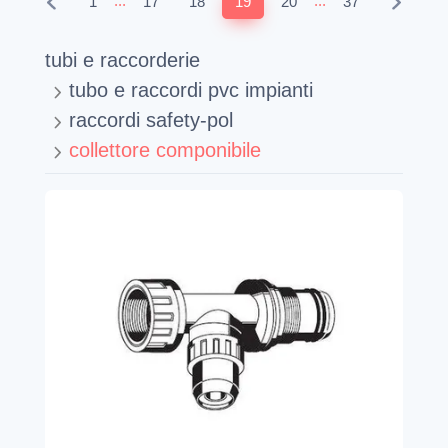
...
...
1
17
18
19
20
37
tubi e raccorderie
tubo e raccordi pvc impianti
raccordi safety-pol
collettore componibile