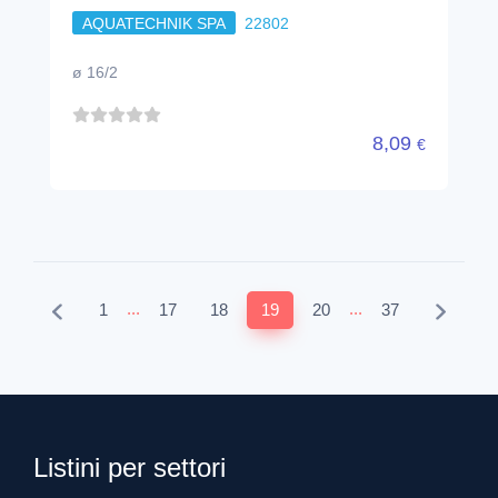
AQUATECHNIK SPA
22802
ø 16/2
8,09
€
...
...
1
17
18
19
20
37
Listini per settori