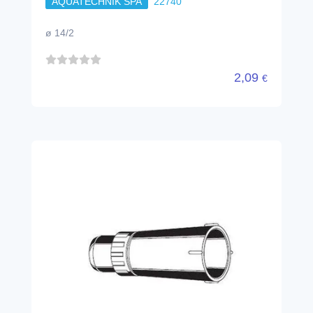
AQUATECHNIK SPA
22740
ø 14/2
2,09
€