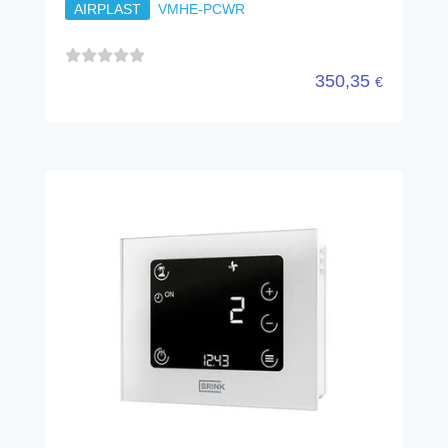
AIRPLAST
VMHE-PCWR
350,35
€