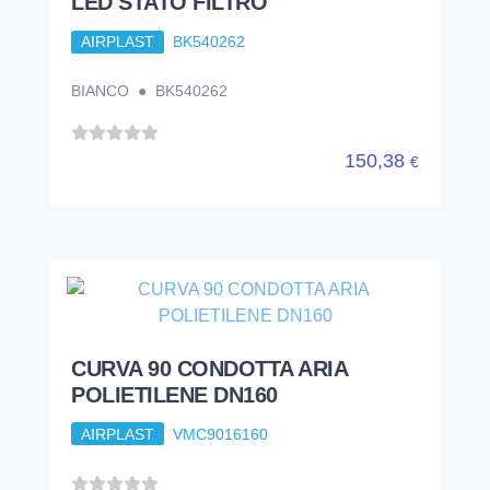
LED STATO FILTRO
AIRPLAST
BK540262
BIANCO ● BK540262
150,38
€
CURVA 90 CONDOTTA ARIA
POLIETILENE DN160
AIRPLAST
VMC9016160