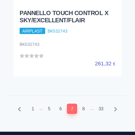
PANNELLO TOUCH CONTROL X
SKY/EXCELLENT/FLAIR
AIRPLAST
BK532743
BK532743
261,32
€
...
...
1
5
6
7
8
33