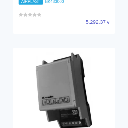
AIRPLAST
BK433000
5.292,37
€