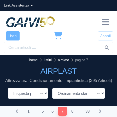
Link Assistenza
Listini
Accedi
home
listini
airplast
pagina 7
AIRPLAST
Attrezzatura, Condizionamento, Impiantistica (395 Articoli)
...
...
1
5
6
7
8
33