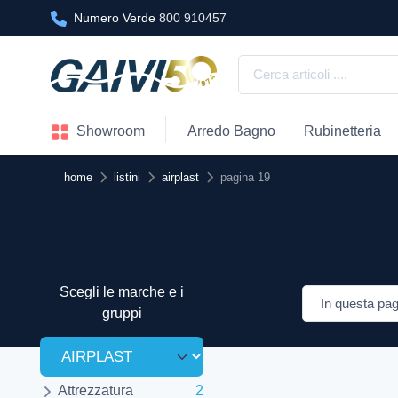
Numero Verde
800 910457
Showroom
Arredo Bagno
Rubinetteria
home
listini
airplast
pagina 19
Scegli le marche e i
gruppi
Attrezzatura
2