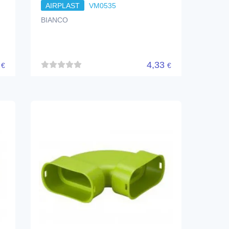
AIRPLAST
VM0535
BIANCO
5
4,33
€
€