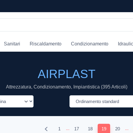
Sanitari
Riscaldamento
Condizionamento
Idrauli
AIRPLAST
Attrezzatura, Condizionamento, Impiantistica (395 Articoli)
...
...
1
17
18
19
20