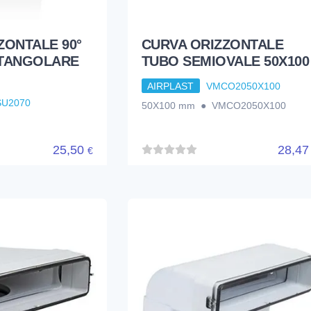
ZONTALE 90°
CURVA ORIZZONTALE
TTANGOLARE
TUBO SEMIOVALE 50X100
AIRPLAST
VMCO2050X100
U2070
50X100 mm ● VMCO2050X100
25,50
28,4
€