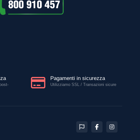
nza
Pagamenti in sicurezza
post-
Utilizziamo SSL / Transazioni sicure