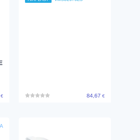
E
4
84,67
€
€