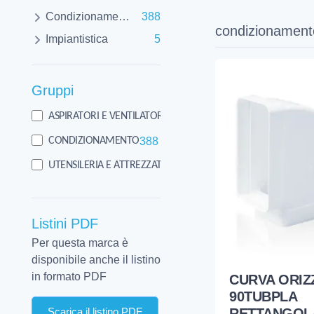
Condizionamento
388
condizionament
Impiantistica
5
Gruppi
5
ASPIRATORI E VENTILATORI
388
CONDIZIONAMENTO
2
UTENSILERIA E ATTREZZATURA
Listini PDF
Per questa marca è
disponibile anche il listino
in formato PDF
CURVA ORIZ
90TUBPLA
RETTANGOLA
Scarica il listino PDF