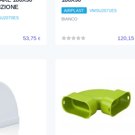
ZIONE
AIRPLAST
VMSU2071ES
U2070ES
BIANCO
53,75
120,1
€