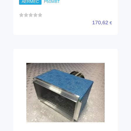
AERMEC
P50MBT
170,62
€