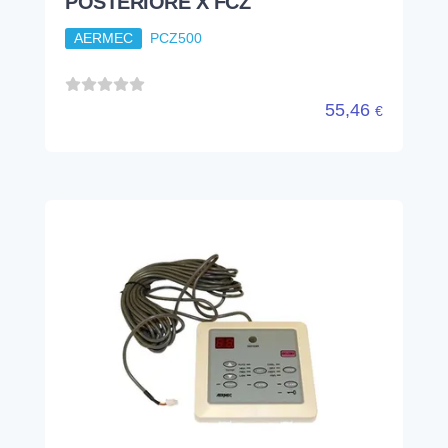
POSTERIORE X FCZ
AERMEC
PCZ500
55,46
€