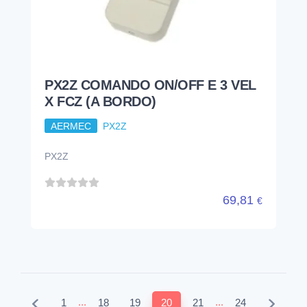
PX2Z COMANDO ON/OFF E 3 VEL
X FCZ (A BORDO)
AERMEC
PX2Z
PX2Z
69,81
€
...
...
1
18
19
20
21
24