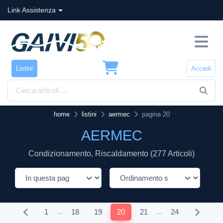
Link Assistenza
Listini
Accedi
home
listini
aermec
pagina 20
AERMEC
Condizionamento, Riscaldamento (277 Articoli)
...
...
1
18
19
20
21
24