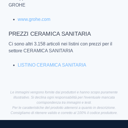
GROHE
www.grohe.com
PREZZI CERAMICA SANITARIA
Ci sono altri 3.158 articoli nei listini con prezzi per il
settore CERAMICA SANITARIA
LISTINO CERAMICA SANITARIA
Le immagini vengono fornite dai produttori e hanno scopo puramente
illustrativo. Si declina ogni responsabilità per l'eventuale mancata
corrispondenza tra immagini e testi.
Per le caratteristiche del prodotto attenersi a quanto in descrizione.
Consigliamo di ritenere valido e corretto al 100% il codice produttore.