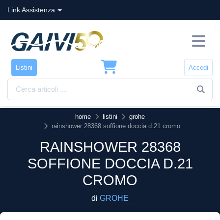
Link Assistenza
Listini
Accedi
home
listini
grohe
rainshower 28368 soffione doccia d.21 cromo
RAINSHOWER 28368
SOFFIONE DOCCIA D.21
CROMO
di
GROHE