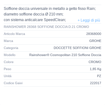
Soffione doccia universale in metallo a getto fisso Rain;
diametro soffione doccia Ø 210 mm;
con sistema anticalcare SpeedClean;
raccordo a sfera con angolo di inclinazione del soffione
RAINSHOWER 28368 SOFFIONE DOCCIA D.21 CROMO
orientabile 20° + - 20°.
Articolo Marca
28368000
Marca
GROHE
Categoria
DOCCETTE SOFFIONI GROHE
Modello
Rainshower® Cosmopolitan 210 Soffione Doccia
Colore
CROMO
Peso
1,85 Kg
Unità
PZ
Codice Gaivi
222017