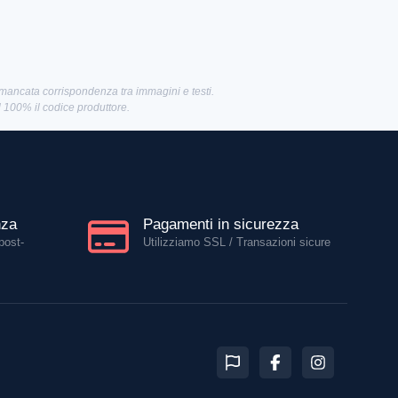
 mancata corrispondenza tra immagini e testi.
al 100% il codice produttore.
nza
Pagamenti in sicurezza
post-
Utilizziamo SSL / Transazioni sicure