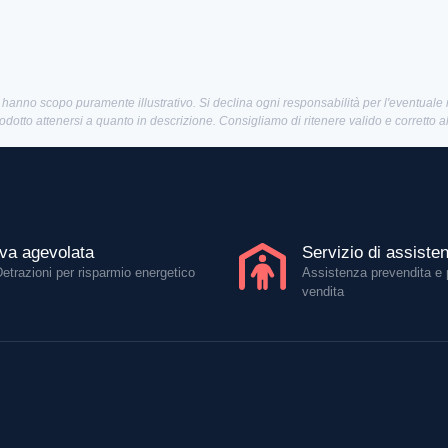
 hanno scopo puramente illustrativo. Si declina ogni responsabilità per l'eventuale
rodotto attenersi a quanto in descrizione. Consigliamo di ritenere valido e corretto 
Iva agevolata
Servizio di assiste
Detrazioni per risparmio energetico
Assistenza prevendita e 
vendita