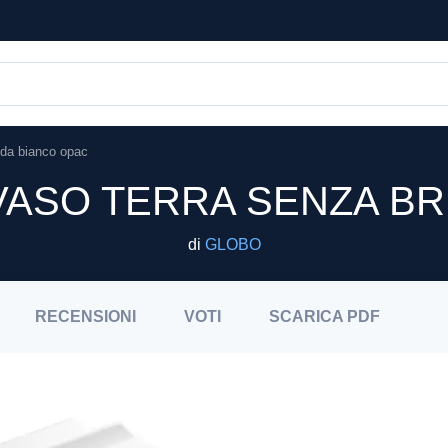
ida bianco opac
 VASO TERRA SENZA BR
di
GLOBO
RECENSIONI
VOTI
SCARICA
PDF