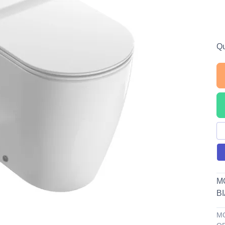
Qu
M
B
MO