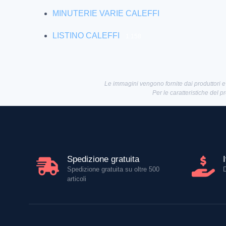
MINUTERIE VARIE CALEFFI
LISTINO CALEFFI
1.158
Le immagini vengono fornite dai produttori e
Per le caratteristiche del p
Spedizione gratuita
Spedizione gratuita su oltre 500
articoli