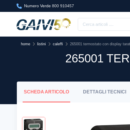
Numero Verde
800 910457
home
listini
caleffi
265001 termostato con display tarat
265001 TE
SCHEDA
ARTICOLO
DETTAGLI
TECNICI