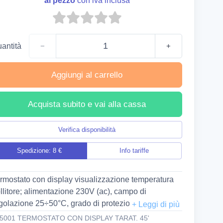
al pezzo
con iva inclusa
antità
−
+
Aggiungi al carrello
Acquista subito e vai alla cassa
Verifica disponibilità
Spedizione: 8 €
Info tariffe
rmostato con display visualizzazione temperatura
llitore; alimentazione 230V (ac), campo di
golazione 25÷50°C, grado di protezione IP 54.
5001 TERMOSTATO CON DISPLAY TARAT. 45'