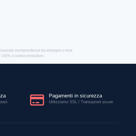
 mancata corrispondenza tra immagini e testi.
al 100% il codice produttore.
nza
Pagamenti in sicurezza
post-
Utilizziamo SSL / Transazioni sicure