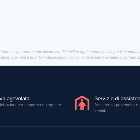
 hanno scopo puramente illustrativo. Si declina ogni responsabilità per l'eventuale
rodotto attenersi a quanto in descrizione. Consigliamo di ritenere valido e corretto 
Iva agevolata
Servizio di assiste
Detrazioni per risparmio energetico
Assistenza prevendita e 
vendita