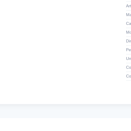
Ar
Ma
Ca
Mo
Di
Pe
Un
Co
Co