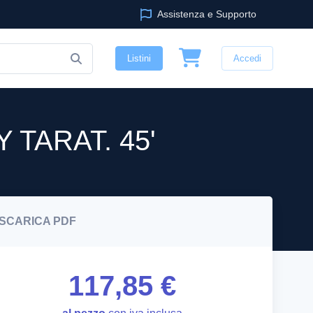
Assistenza e Supporto
Listini
Accedi
TARAT. 45'
SCARICA
PDF
117,85 €