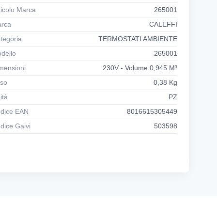
ticolo Marca
265001
rca
CALEFFI
tegoria
TERMOSTATI AMBIENTE
dello
265001
mensioni
230V - Volume 0,945 M³
so
0,38 Kg
ità
PZ
dice EAN
8016615305449
dice Gaivi
503598