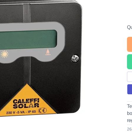
Qu
Te
bo
re
26