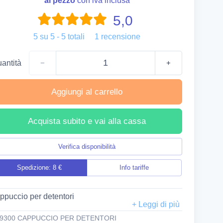
al pezzo
con iva inclusa
5,0
5
su
5
-
5
totali
1
recensione
antità
−
+
Aggiungi al carrello
Acquista subito e vai alla cassa
Verifica disponibilità
Spedizione: 8 €
Info tariffe
ppuccio per detentori
49300 CAPPUCCIO PER DETENTORI