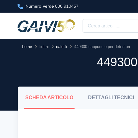
Numero Verde
800 910457
home
listini
caleffi
449300 cappuccio per detentori
44930
SCHEDA
ARTICOLO
DETTAGLI
TECNICI