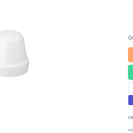
Qu
ca
4