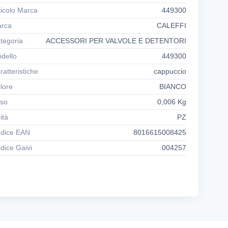
ticolo Marca
449300
rca
CALEFFI
tegoria
ACCESSORI PER VALVOLE E DETENTORI
dello
449300
ratteristiche
cappuccio
lore
BIANCO
so
0,006 Kg
ità
PZ
dice EAN
8016615008425
dice Gaivi
004257