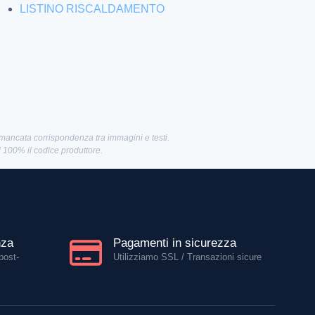
LISTINO RISCALDAMENTO
 mancata corrispondenza tra immagini e testi.
al 100% il codice produttore.
nza
Pagamenti in sicurezza
post-
Utilizziamo SSL / Transazioni sicure