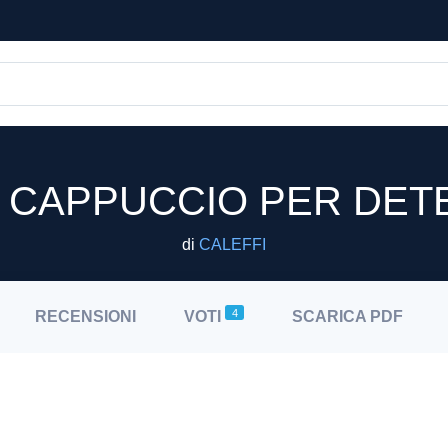
0 CAPPUCCIO PER DET
di
CALEFFI
4
RECENSIONI
VOTI
SCARICA
PDF