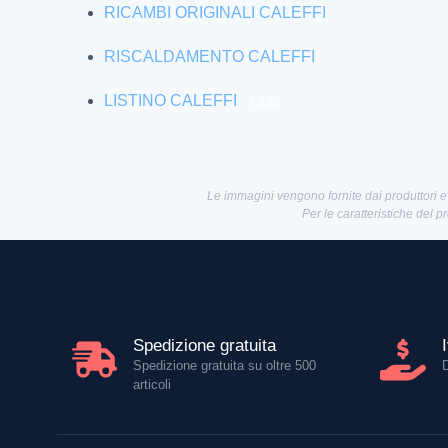
RICAMBI ORIGINALI CALEFFI
RISCALDAMENTO CALEFFI
LISTINO CALEFFI
1.158
Le immagini vengono fornite dai produttori e
Per le caratteristiche del p
Spedizione gratuita
Spedizione gratuita su oltre 500
articoli