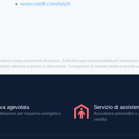
www.caleffi.com/italy/it
 hanno scopo puramente illustrativo. Si declina ogni responsabilità per l'eventuale
rodotto attenersi a quanto in descrizione. Consigliamo di ritenere valido e corretto 
Iva agevolata
Servizio di assiste
Detrazioni per risparmio energetico
Assistenza prevendita e 
vendita