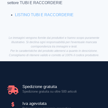
settore TUBI E RACCORDERIE
LISTINO TUBI E RACCORDERIE
Le immagini vengono fornite dai produttori e hanno scopo puramente
illustrativo. Si declina ogni responsabilità per l'eventuale mancata
corrispondenza tra immagini e testi.
Per le caratteristiche del prodotto attenersi a quanto in descrizione.
Consigliamo di ritenere valido e corretto al 100% il codice produttore.
Spedizione gratuita
Spedizione gratuita su oltre 500 articoli
Iva agevolata