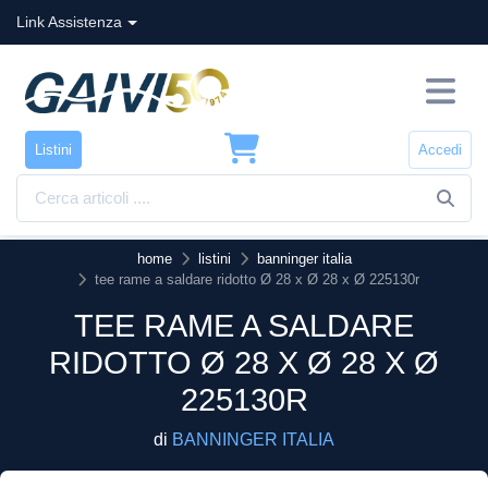
Link Assistenza
Listini
Accedi
home
listini
banninger italia
tee rame a saldare ridotto Ø 28 x Ø 28 x Ø 225130r
TEE RAME A SALDARE
RIDOTTO Ø 28 X Ø 28 X Ø
225130R
di
BANNINGER ITALIA