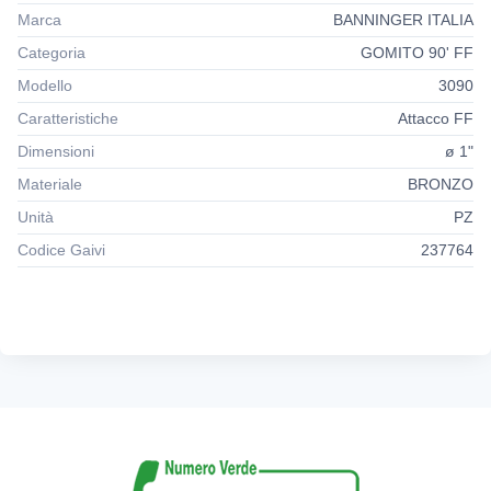
Realizzati secondo BSEN 1254-4.
Marca
BANNINGER ITALIA
Le filettature sono realizzate secondo EN 10226 e DIN ISO
228.
Categoria
GOMITO 90' FF
Modello
3090
Idonei per accoppiamento con elementi secondo
Caratteristiche
Attacco FF
EN12165,CW617N, EN12164 e CW617N.
Dimensioni
ø 1"
Resistenti alla corrosione.
Immuni alla dezincificazione.
Materiale
BRONZO
Unità
PZ
Codice Gaivi
237764