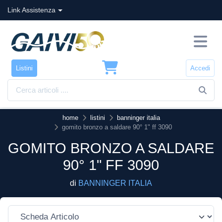
Link Assistenza
Listini
Accedi
home
listini
banninger italia
gomito bronzo a saldare 90° 1" ff 3090
GOMITO BRONZO A SALDARE
90° 1" FF 3090
di
BANNINGER ITALIA