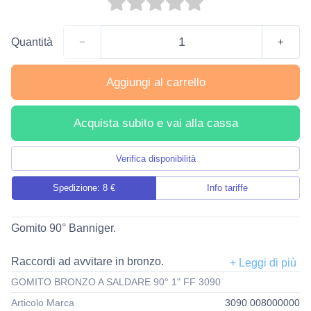
Quantità
−
+
Aggiungi al carrello
Acquista subito e vai alla cassa
Verifica disponibilità
Spedizione: 8 €
Info tariffe
Gomito 90° Banniger.
Raccordi ad avvitare in bronzo.
Disponibili da 1/4 a 2 pollici.
GOMITO BRONZO A SALDARE 90° 1" FF 3090
Articolo Marca
3090 008000000