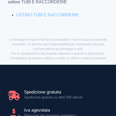
settore TUBI E RACCORDERIE
LISTINO TUBI E RACCORDERIE
Le immagini vengono fornite dai produttori e hanno scopo puramente
illustrativo. Si declina ogni responsabilità per l'eventuale mancata
corrispondenza tra immagini e testi.
Per le caratteristiche del prodotto attenersi a quanto in descrizione.
Consigliamo di ritenere valido e corretto al 100% il codice produttore.
Spedizione gratuita
Spedizione gratuita su oltre 500 articoli
Iva agevolata
Detrazioni per risparmio energetico