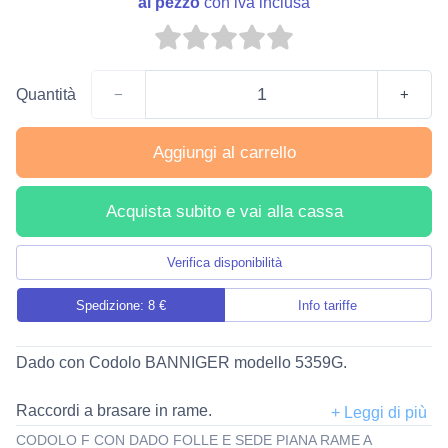
al pezzo
con iva inclusa
Quantità
−
+
Aggiungi al carrello
Acquista subito e vai alla cassa
Verifica disponibilità
Spedizione: 8 €
Info tariffe
Dado con Codolo BANNIGER modello 5359G.
Raccordi a brasare in rame.
Disponibili nei diametri da 6 a 108 millimetri.
CODOLO F CON DADO FOLLE E SEDE PIANA RAME A