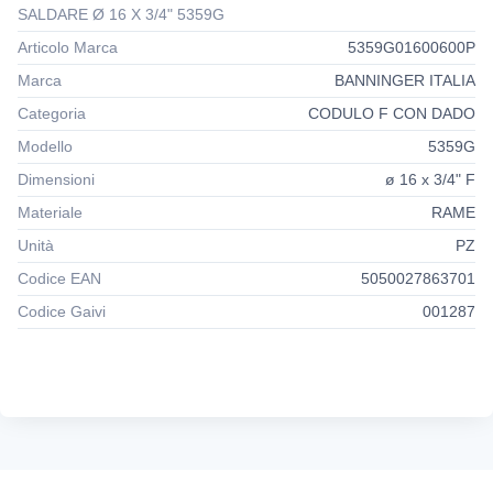
Realizzati in rame, totalmente resistenti alla corrosione.
SALDARE Ø 16 X 3/4" 5359G
Articolo Marca
5359G01600600P
Idonei per utilizzo negli ambienti agressivi (ad esempio
Marca
BANNINGER ITALIA
acqua di mare).
Categoria
CODULO F CON DADO
Il capillare è conforme alla norma DIN EN 1254 ed alle
linee guida di qualità delle secondo DVGW GW 6 e G 8
Modello
5359G
Dimensioni
ø 16 x 3/4" F
La serie Accessori comprende paste decappanti e leghe
Materiale
RAME
saldanti per brsatura dolce e forte.
Unità
PZ
Codice EAN
5050027863701
Codice Gaivi
001287