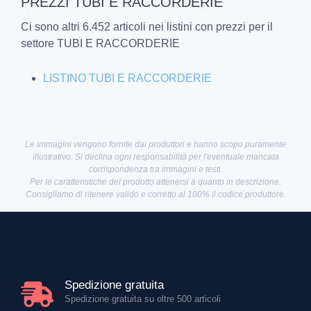
PREZZI TUBI E RACCORDERIE
Ci sono altri 6.452 articoli nei listini con prezzi per il
settore TUBI E RACCORDERIE
LISTINO TUBI E RACCORDERIE
Le immagini vengono fornite dai produttori e hanno scopo puramente
illustrativo. Si declina ogni responsabilità per l'eventuale mancata
corrispondenza tra immagini e testi.
Per le caratteristiche del prodotto attenersi a quanto in descrizione.
Consigliamo di ritenere valido e corretto al 100% il codice produttore.
Spedizione gratuita
Spedizione gratuita su oltre 500 articoli