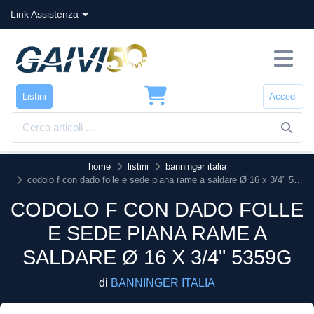
Link Assistenza
Listini
Accedi
home
listini
banninger italia
codolo f con dado folle e sede piana rame a saldare Ø 16 x 3/4" 5359g
CODOLO F CON DADO FOLLE
E SEDE PIANA RAME A
SALDARE Ø 16 X 3/4" 5359G
di
BANNINGER ITALIA