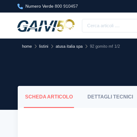
Numero Verde
800 910457
home
listini
atusa italia spa
92 gomito mf 1/2
SCHEDA
ARTICOLO
DETTAGLI
TECNICI