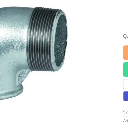
Qu
92
Ar