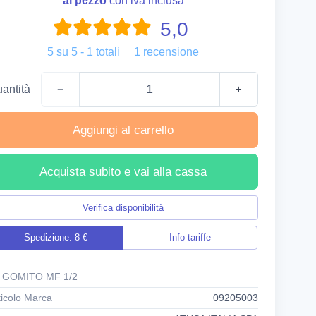
al pezzo
con iva inclusa
5,0
5
su
5
-
1
totali
1
recensione
antità
−
+
Aggiungi al carrello
Acquista subito e vai alla cassa
Verifica disponibilità
Spedizione: 8 €
Info tariffe
 GOMITO MF 1/2
ticolo Marca
09205003