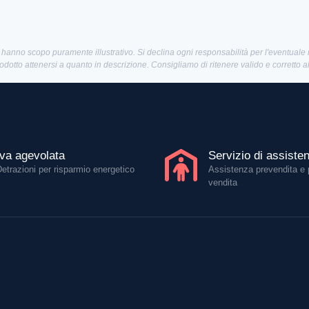
 hanno scopo puramente illustrativo. Si declina ogni responsabilità per l'eventuale
rodotto attenersi a quanto in descrizione. Consigliamo di ritenere valido e corretto 
Iva agevolata
Servizio di assiste
Detrazioni per risparmio energetico
Assistenza prevendita e 
vendita