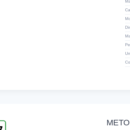
Ma
Ca
Mo
Di
Ma
Pe
Un
Co
METO