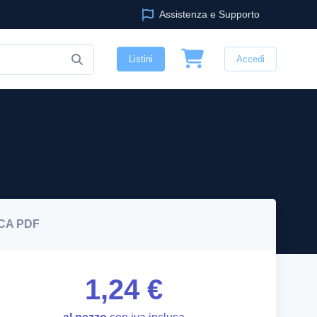
Assistenza e Supporto
Listini
Accedi
CA
PDF
1,24 €