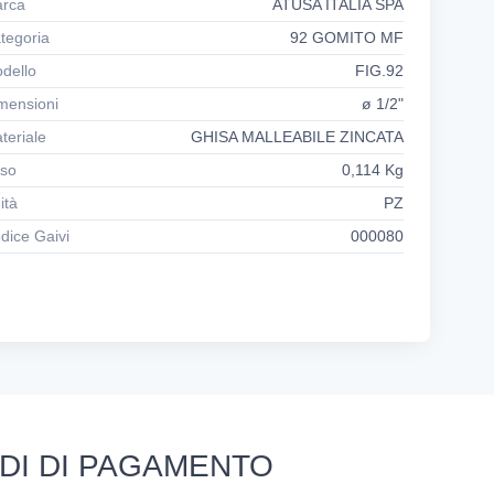
rca
ATUSA ITALIA SPA
tegoria
92 GOMITO MF
dello
FIG.92
mensioni
ø 1/2"
teriale
GHISA MALLEABILE ZINCATA
so
0,114 Kg
ità
PZ
dice Gaivi
000080
DI DI PAGAMENTO