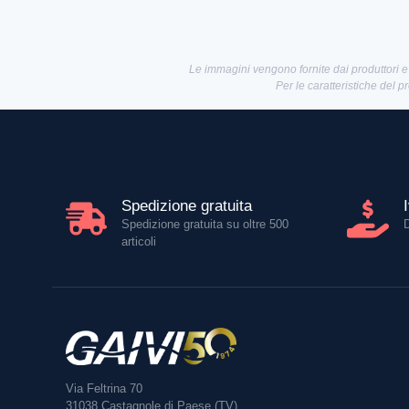
Le immagini vengono fornite dai produttori e
Per le caratteristiche del p
Spedizione gratuita
Spedizione gratuita su oltre 500
articoli
Via Feltrina 70
31038
Castagnole di Paese (TV)