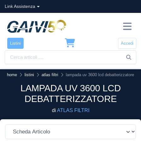
Link Assistenza
Listini
Accedi
home
listini
atlas filtri
lampada uv 3600 lcd debatterizzatore
LAMPADA UV 3600 LCD
DEBATTERIZZATORE
di
ATLAS FILTRI