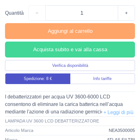
Quantità
−
+
Aggiungi al carrello
Acquista subito e vai alla cassa
Verifica disponibilità
Spedizione: 8 €
Info tariffe
I debatterizzatori per acqua UV 3600-6000 LCD
consentono di eliminare la carica batterica nell’acqua
mediante l'azione di una radiazione germicida ultravioletta
(UV-C)
LAMPADA UV 3600 LCD DEBATTERIZZATORE
e possono essere impiegati come stadio di trattamento di
Articolo Marca
NEA3500005
impianti di potabilizzazione. Il sistema consente
Marca
ATLAS FILTRI