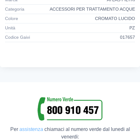
un’efficace disinfezione dell'acqua senza l'aggiunta di
prodotti chimici.
Categoria
ACCESSORI PER TRATTAMENTO ACQUE
I debatterizzatori UV non necessitano di manutenzione,
Colore
CROMATO LUCIDO
salvo la sostituzione periodica delle lampade. Portate da
Unità
PZ
3600 a 6000 litri/ora. Impiegati per uso civile e industriale.
Codice Gaivi
017657
Per
assistenza
chiamaci al numero verde dal lunedi al
venerdi: