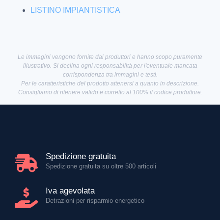
LISTINO IMPIANTISTICA
Le immagini vengono fornite dai produttori e hanno scopo puramente
illustrativo. Si declina ogni responsabilità per l'eventuale mancata
corrispondenza tra immagini e testi.
Per le caratteristiche del prodotto attenersi a quanto in descrizione.
Consigliamo di ritenere valido e corretto al 100% il codice produttore.
Spedizione gratuita
Spedizione gratuita su oltre 500 articoli
Iva agevolata
Detrazioni per risparmio energetico