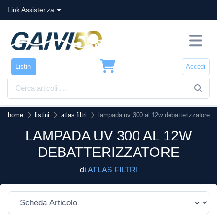
Link Assistenza
Listini
Accedi
home
listini
atlas filtri
lampada uv 300 al 12w debatterizzatore
LAMPADA UV 300 AL 12W
DEBATTERIZZATORE
di
ATLAS FILTRI