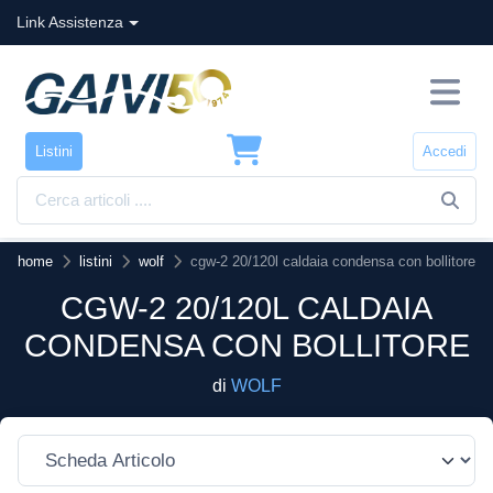
Link Assistenza
Listini
Accedi
home
listini
wolf
cgw-2 20/120l caldaia condensa con bollitore
CGW-2 20/120L CALDAIA
CONDENSA CON BOLLITORE
di
WOLF