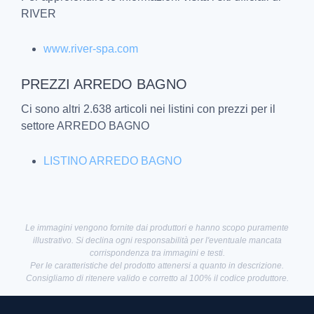
RIVER
www.river-spa.com
PREZZI ARREDO BAGNO
Ci sono altri 2.638 articoli nei listini con prezzi per il
settore ARREDO BAGNO
LISTINO ARREDO BAGNO
Le immagini vengono fornite dai produttori e hanno scopo puramente
illustrativo. Si declina ogni responsabilità per l'eventuale mancata
corrispondenza tra immagini e testi.
Per le caratteristiche del prodotto attenersi a quanto in descrizione.
Consigliamo di ritenere valido e corretto al 100% il codice produttore.