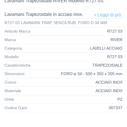
Lavamani Trapezoidale RIVER modello R727 03.
Lavamani Trapezoidale in acciaio inox.
R727 03 LAVAMANI TRAP. SENZA RUB. FORO D.34 MM.
Già montata Piletta inox Ø 1” 1/2.
Articolo Marca
R727 03
Marca
RIVER
Completo di Sifone regolabile.
Supporto inox per il fissaggio a parete.
Categoria
LAVELLI ACCIAIO
Tasselli e viti.
Modello
R727 03
Caratteristiche
TRAPEZOIDALE
Dimensioni
FORO ø 34 - 500 x 350 x 205 mm
Colore
ACCIAIO INOX
Materiale
ACCIAIO INOX
Unità
PZ
Codice Gaivi
007337