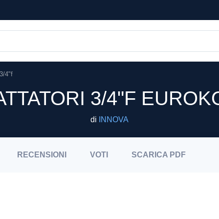
3/4"f
TTATORI 3/4"F EUROKO
di
INNOVA
RECENSIONI
VOTI
SCARICA
PDF