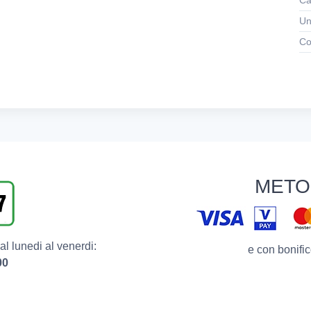
Ca
Un
Co
METO
l lunedi al venerdi:
e con bonific
00