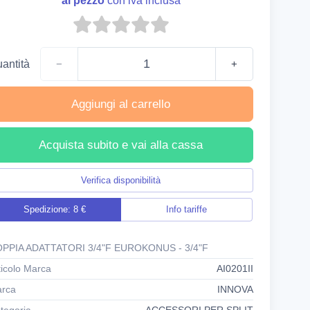
al pezzo
con iva inclusa
antità
−
+
Aggiungi al carrello
Acquista subito e vai alla cassa
Verifica disponibilità
Spedizione: 8 €
Info tariffe
PPIA ADATTATORI 3/4"F EUROKONUS - 3/4"F
ticolo Marca
AI0201II
rca
INNOVA