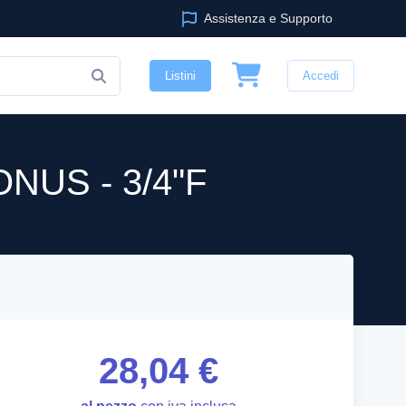
Assistenza e Supporto
Listini
Accedi
NUS - 3/4"F
28,04 €