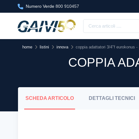
Numero Verde
800 910457
home
listini
innova
coppia adattatori 3/4"f eurokonus - 
COPPIA ADA
SCHEDA
ARTICOLO
DETTAGLI
TECNICI