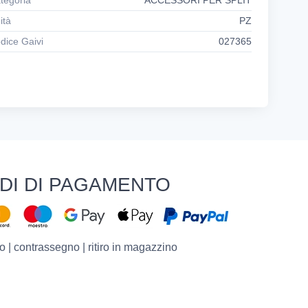
tegoria
ACCESSORI PER SPLIT
ità
PZ
dice Gaivi
027365
DI DI PAGAMENTO
o | contrassegno | ritiro in magazzino