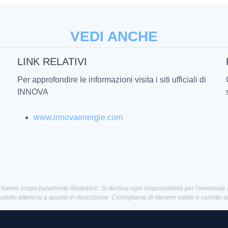
VEDI ANCHE
LINK RELATIVI
Per approfondire le informazioni visita i siti ufficiali di
INNOVA
www.innovaenergie.com
 hanno scopo puramente illustrativo. Si declina ogni responsabilità per l'eventuale
rodotto attenersi a quanto in descrizione. Consigliamo di ritenere valido e corretto 