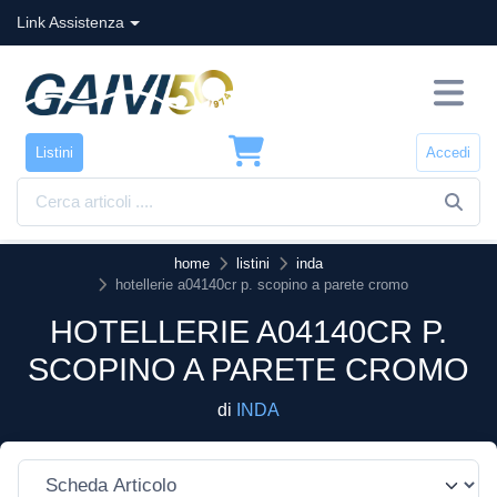
Link Assistenza
Listini
Accedi
home
listini
inda
hotellerie a04140cr p. scopino a parete cromo
HOTELLERIE A04140CR P.
SCOPINO A PARETE CROMO
di
INDA