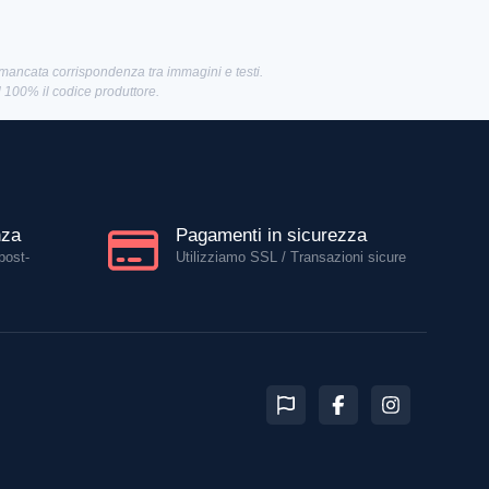
 mancata corrispondenza tra immagini e testi.
al 100% il codice produttore.
nza
Pagamenti in sicurezza
post-
Utilizziamo SSL / Transazioni sicure