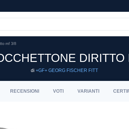
tto mf 3/8
OCCHETTONE DIRITTO 
di
+GF+ GEORG FISCHER FITT
RECENSIONI
VOTI
VARIANTI
CERTI