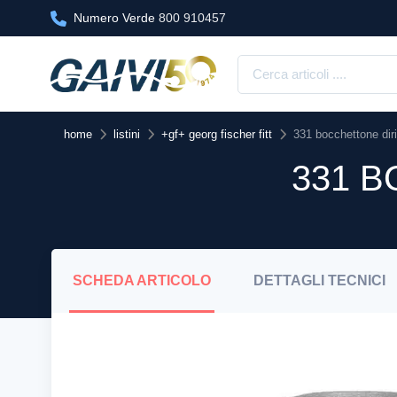
Numero Verde
800 910457
home
listini
+gf+ georg fischer fitt
331 bocchettone diri
331 B
SCHEDA
ARTICOLO
DETTAGLI
TECNICI