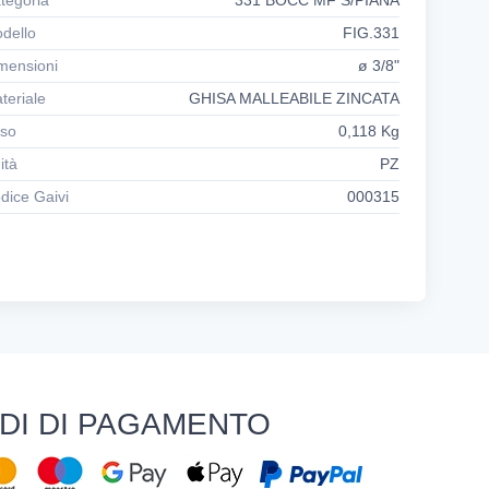
tegoria
331 BOCC MF S/PIANA
dello
FIG.331
mensioni
ø 3/8"
teriale
GHISA MALLEABILE ZINCATA
so
0,118 Kg
ità
PZ
dice Gaivi
000315
DI DI PAGAMENTO