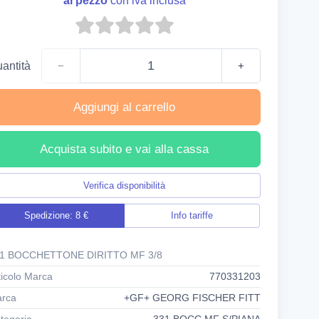
al pezzo
con iva inclusa
antità
−
+
Aggiungi al carrello
Acquista subito e vai alla cassa
Verifica disponibilità
Spedizione: 8 €
Info tariffe
1 BOCCHETTONE DIRITTO MF 3/8
ticolo Marca
770331203
rca
+GF+ GEORG FISCHER FITT