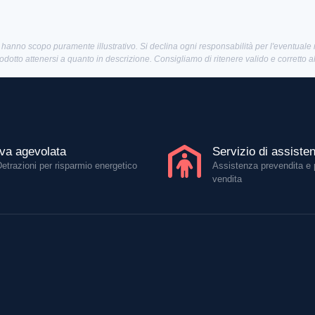
 hanno scopo puramente illustrativo. Si declina ogni responsabilità per l'eventuale
rodotto attenersi a quanto in descrizione. Consigliamo di ritenere valido e corretto 
Iva agevolata
Servizio di assiste
Detrazioni per risparmio energetico
Assistenza prevendita e 
vendita