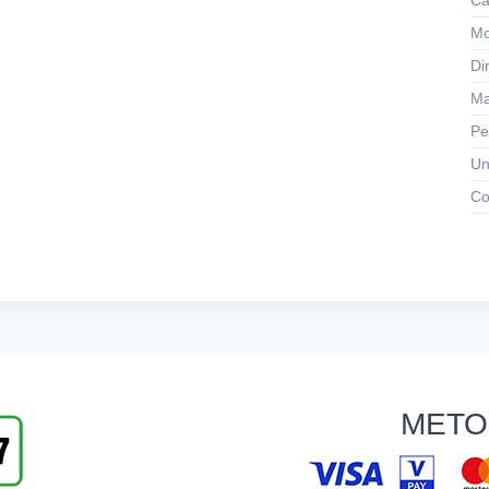
Ca
Mo
Di
Ma
Pe
Un
Co
METO