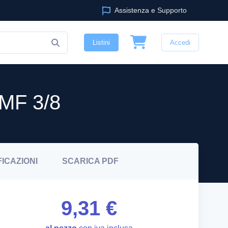
Assistenza e Supporto
Listini
Accedi
MF 3/8
FICAZIONI
SCARICA
PDF
9,31 €