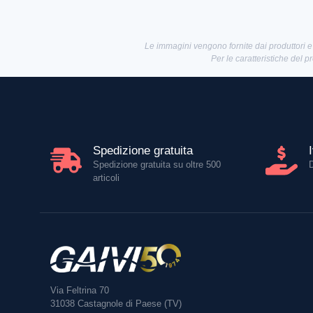
Le immagini vengono fornite dai produttori e
Per le caratteristiche del p
Spedizione gratuita
Spedizione gratuita su oltre 500
articoli
Via Feltrina 70
31038
Castagnole di Paese (TV)