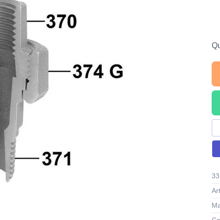
Qu
33
Ar
Ma