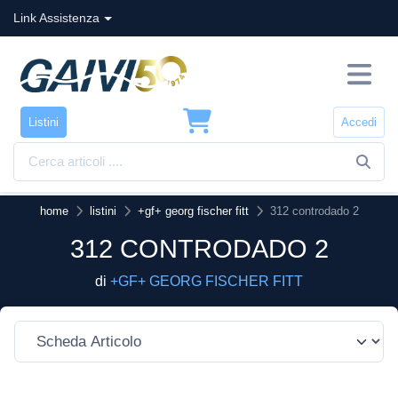
Link Assistenza
Listini
Accedi
home
listini
+gf+ georg fischer fitt
312 controdado 2
312 CONTRODADO 2
di
+GF+ GEORG FISCHER FITT