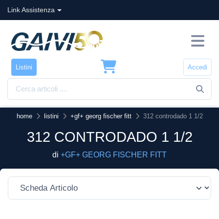
Link Assistenza
Listini
Accedi
home
listini
+gf+ georg fischer fitt
312 controdado 1 1/2
312 CONTRODADO 1 1/2
di
+GF+ GEORG FISCHER FITT