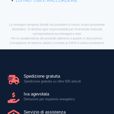
LISTINO TUBI E RACCORDERIE
Le immagini vengono fornite dai produttori e hanno scopo puramente
illustrativo. Si declina ogni responsabilità per l'eventuale mancata
corrispondenza tra immagini e testi.
Per le caratteristiche del prodotto attenersi a quanto in descrizione.
Consigliamo di ritenere valido e corretto al 100% il codice produttore.
Spedizione gratuita
Spedizione gratuita su oltre 500 articoli
Iva agevolata
Detrazioni per risparmio energetico
Servizio di assistenza