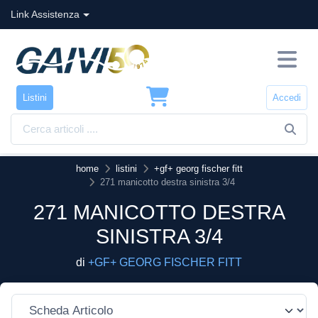
Link Assistenza
Listini
Accedi
home
listini
+gf+ georg fischer fitt
271 manicotto destra sinistra 3/4
271 MANICOTTO DESTRA
SINISTRA 3/4
di
+GF+ GEORG FISCHER FITT