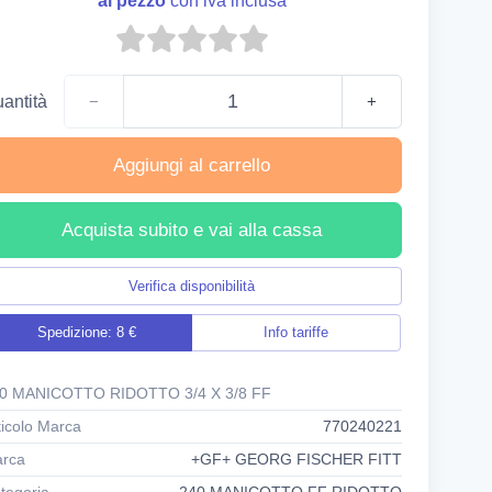
al pezzo
con iva inclusa
antità
−
+
Aggiungi al carrello
Acquista subito e vai alla cassa
Verifica disponibilità
Spedizione: 8 €
Info tariffe
0 MANICOTTO RIDOTTO 3/4 X 3/8 FF
ticolo Marca
770240221
rca
+GF+ GEORG FISCHER FITT