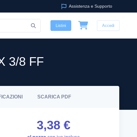
Assistenza e Supporto
Listini
Accedi
 3/8 FF
FICAZIONI
SCARICA
PDF
3,38 €