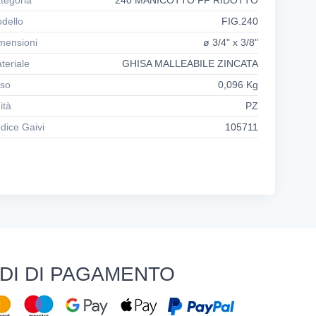
tegoria
240 MANICOTTO FF RIDOTTO
dello
FIG.240
mensioni
ø 3/4" x 3/8"
teriale
GHISA MALLEABILE ZINCATA
so
0,096 Kg
ità
PZ
dice Gaivi
105711
DI DI PAGAMENTO