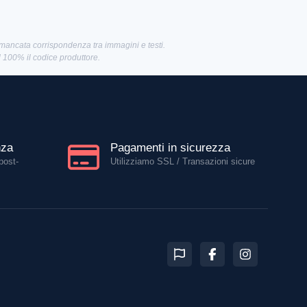
 mancata corrispondenza tra immagini e testi.
al 100% il codice produttore.
nza
Pagamenti in sicurezza
post-
Utilizziamo SSL / Transazioni sicure