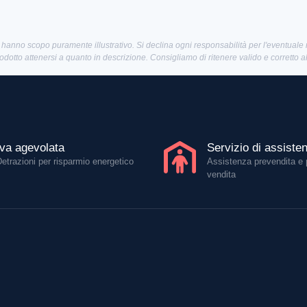
 hanno scopo puramente illustrativo. Si declina ogni responsabilità per l'eventuale
rodotto attenersi a quanto in descrizione. Consigliamo di ritenere valido e corretto 
Iva agevolata
Servizio di assiste
Detrazioni per risparmio energetico
Assistenza prevendita e 
vendita