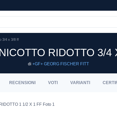
 3/4 x 3/8 ff
NICOTTO RIDOTTO 3/4 X
di
+GF+ GEORG FISCHER FITT
RECENSIONI
VOTI
VARIANTI
CERTI