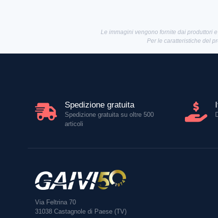
Le immagini vengono fornite dai produttori e
Per le caratteristiche del p
Spedizione gratuita
Spedizione gratuita su oltre 500
articoli
Via Feltrina 70
31038
Castagnole di Paese (TV)