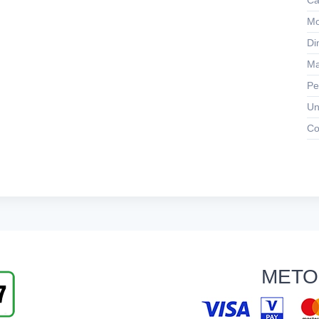
Ca
Mo
Di
Ma
Pe
Un
Co
METO