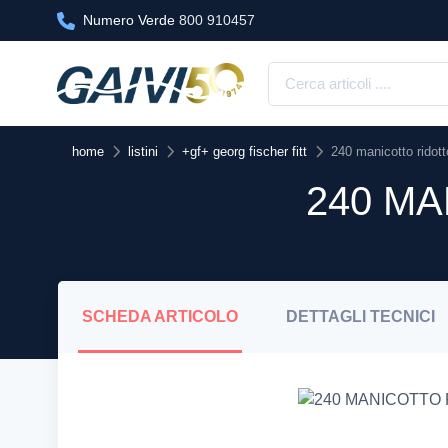
Numero Verde
800 910457
home
listini
+gf+ georg fischer fitt
240 manicotto ridotto
240 MA
SCHEDA
ARTICOLO
DETTAGLI
TECNICI