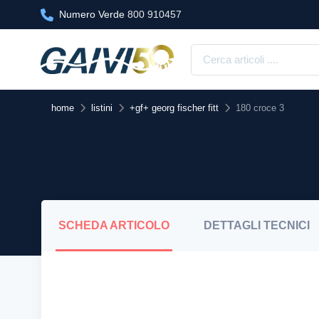
Numero Verde
800 910457
home
listini
+gf+ georg fischer fitt
180 croce 3
SCHEDA
ARTICOLO
DETTAGLI
TECNICI