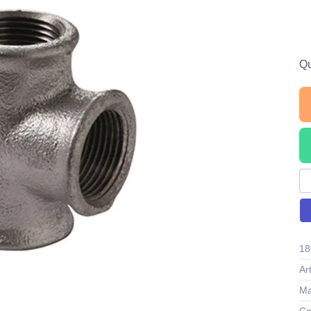
Qu
18
Ar
Ma