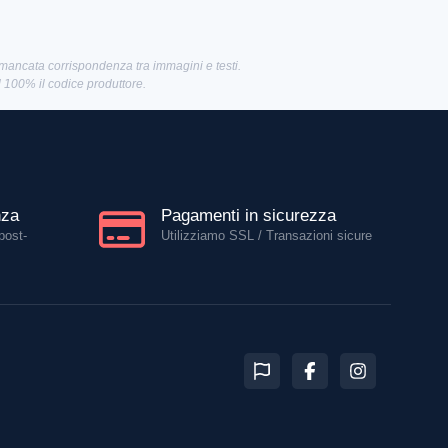
 mancata corrispondenza tra immagini e testi.
al 100% il codice produttore.
nza
Pagamenti in sicurezza
post-
Utilizziamo SSL / Transazioni sicure