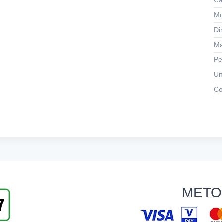
Ca
Mo
Di
Ma
Pe
Un
Co
METO