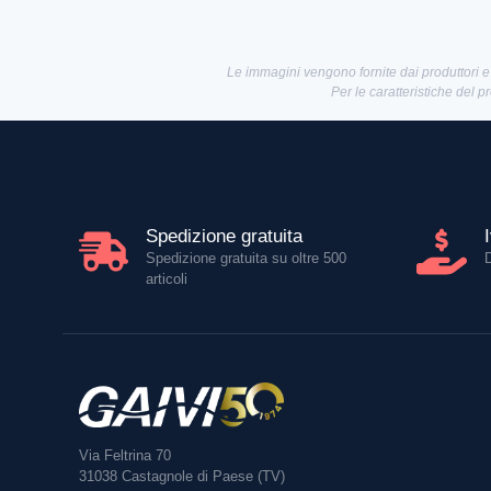
Le immagini vengono fornite dai produttori e
Per le caratteristiche del p
Spedizione gratuita
Spedizione gratuita su oltre 500
articoli
Via Feltrina 70
31038
Castagnole di Paese (TV)