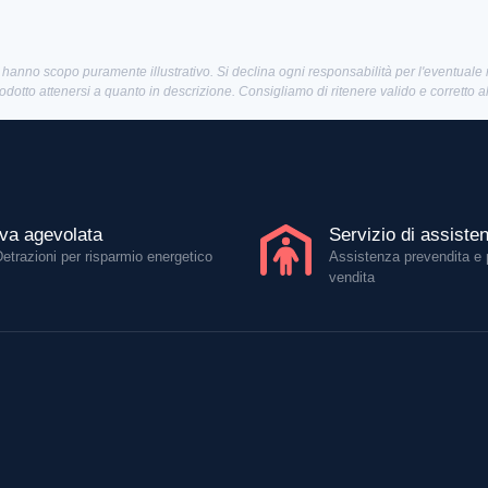
 hanno scopo puramente illustrativo. Si declina ogni responsabilità per l'eventuale
rodotto attenersi a quanto in descrizione. Consigliamo di ritenere valido e corretto 
Iva agevolata
Servizio di assiste
Detrazioni per risparmio energetico
Assistenza prevendita e 
vendita