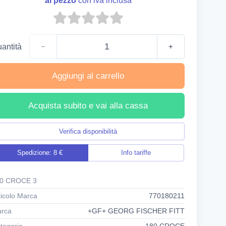
al pezzo
con iva inclusa
antità
−
+
Aggiungi al carrello
Acquista subito e vai alla cassa
Verifica disponibilità
Spedizione: 8 €
Info tariffe
0 CROCE 3
ticolo Marca
770180211
rca
+GF+ GEORG FISCHER FITT