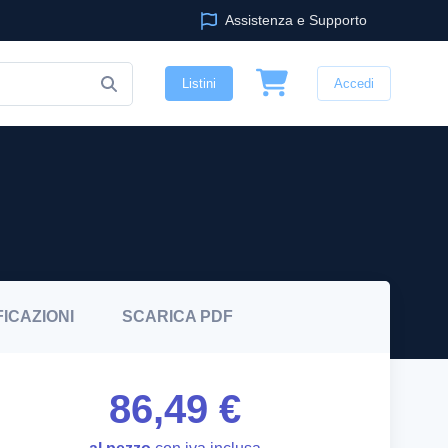
Assistenza e Supporto
Listini
Accedi
FICAZIONI
SCARICA
PDF
86,49 €