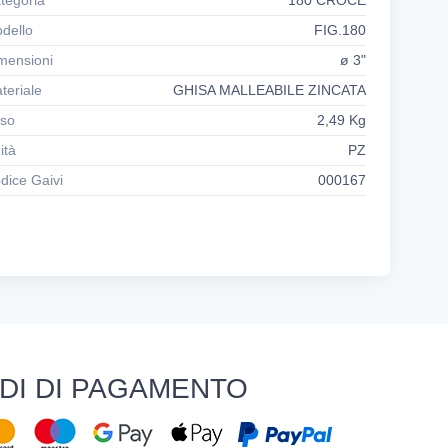
tegoria
180 CROCE
dello
FIG.180
mensioni
ø 3"
teriale
GHISA MALLEABILE ZINCATA
so
2,49 Kg
ità
PZ
dice Gaivi
000167
DI DI PAGAMENTO