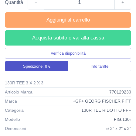
Quantità
−
+
Aggiungi al carrello
Acquista subito e vai alla cassa
Verifica disponibilità
Spedizione: 8 €
Info tariffe
130R TEE 3 X 2 X 3
Articolo Marca
770129230
Marca
+GF+ GEORG FISCHER FITT
Categoria
130R TEE RIDOTTO FFF
Modello
FIG.130r
Dimensioni
ø 3" x 2" x 3"