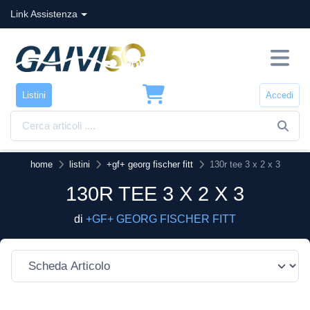
Link Assistenza
Listini
Accedi
home
listini
+gf+ georg fischer fitt
130r tee 3 x 2 x 3
130R TEE 3 X 2 X 3
di
+GF+ GEORG FISCHER FITT