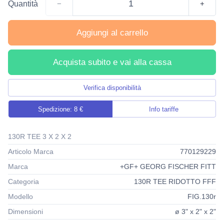
Quantità
−
+
Aggiungi al carrello
Acquista subito e vai alla cassa
Verifica disponibilità
Spedizione: 8 €
Info tariffe
130R TEE 3 X 2 X 2
Articolo Marca
770129229
Marca
+GF+ GEORG FISCHER FITT
Categoria
130R TEE RIDOTTO FFF
Modello
FIG.130r
Dimensioni
ø 3" x 2" x 2"