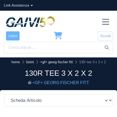
Link Assistenza
Listini
Accedi
home
listini
+gf+ georg fischer fitt
130r tee 3 x 2 x 2
130R TEE 3 X 2 X 2
di
+GF+ GEORG FISCHER FITT