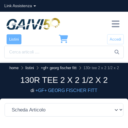
Link Assistenza
Listini
Accedi
home
listini
+gf+ georg fischer fitt
130r tee 2 x 2 1/2 x 2
130R TEE 2 X 2 1/2 X 2
di
+GF+ GEORG FISCHER FITT