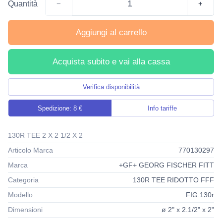
Quantità
−
+
Aggiungi al carrello
Acquista subito e vai alla cassa
Verifica disponibilità
Spedizione: 8 €
Info tariffe
130R TEE 2 X 2 1/2 X 2
Articolo Marca
770130297
Marca
+GF+ GEORG FISCHER FITT
Categoria
130R TEE RIDOTTO FFF
Modello
FIG.130r
Dimensioni
ø 2" x 2.1/2" x 2"