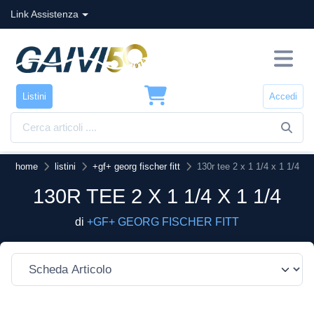
Link Assistenza
Listini
Accedi
home
listini
+gf+ georg fischer fitt
130r tee 2 x 1 1/4 x 1 1/4
130R TEE 2 X 1 1/4 X 1 1/4
di
+GF+ GEORG FISCHER FITT