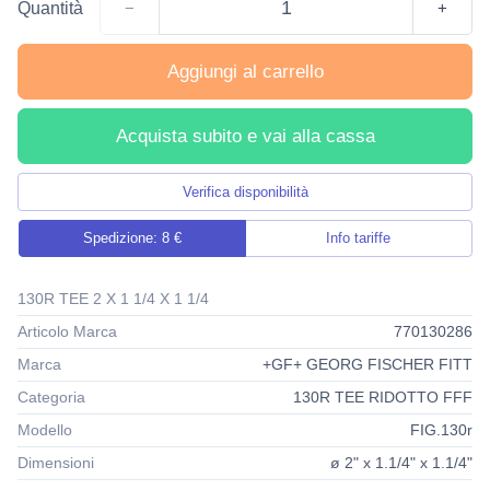
Quantità
−
+
Aggiungi al carrello
Acquista subito e vai alla cassa
Verifica disponibilità
Spedizione: 8 €
Info tariffe
130R TEE 2 X 1 1/4 X 1 1/4
Articolo Marca
770130286
Marca
+GF+ GEORG FISCHER FITT
Categoria
130R TEE RIDOTTO FFF
Modello
FIG.130r
Dimensioni
ø 2" x 1.1/4" x 1.1/4"