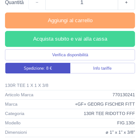
Quantità
−
+
Aggiungi al carrello
Acquista subito e vai alla cassa
Verifica disponibilità
Spedizione: 8 €
Info tariffe
130R TEE 1 X 1 X 3/8
Articolo Marca
770130241
Marca
+GF+ GEORG FISCHER FITT
Categoria
130R TEE RIDOTTO FFF
Modello
FIG.130r
Dimensioni
ø 1" x 1" x 3/8"