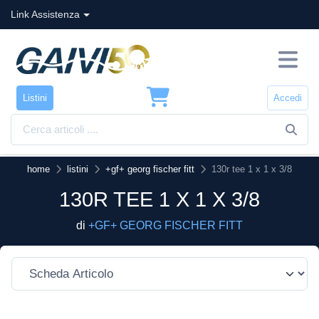
Link Assistenza
Listini
Accedi
home
listini
+gf+ georg fischer fitt
130r tee 1 x 1 x 3/8
130R TEE 1 X 1 X 3/8
di
+GF+ GEORG FISCHER FITT