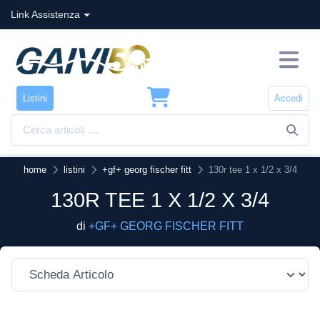
Link Assistenza
Listini
Accedi
home
listini
+gf+ georg fischer fitt
130r tee 1 x 1/2 x 3/4
130R TEE 1 X 1/2 X 3/4
di
+GF+ GEORG FISCHER FITT