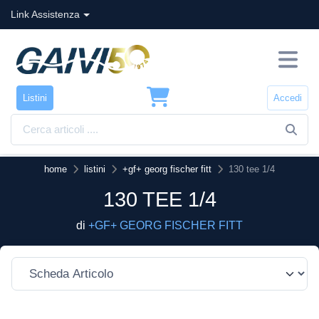
Link Assistenza
Listini
Accedi
home
listini
+gf+ georg fischer fitt
130 tee 1/4
130 TEE 1/4
di
+GF+ GEORG FISCHER FITT