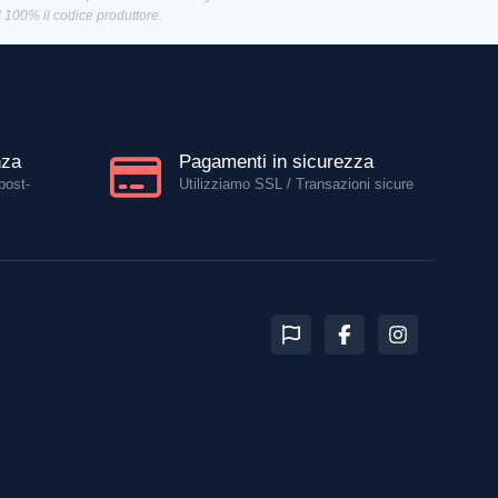
al 100% il codice produttore.
nza
Pagamenti in sicurezza
post-
Utilizziamo SSL / Transazioni sicure