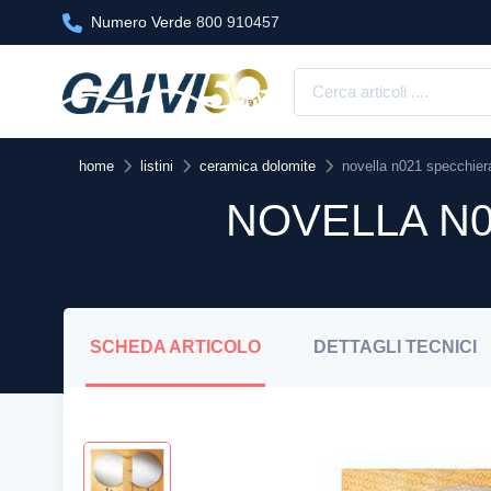
Numero Verde
800 910457
home
listini
ceramica dolomite
novella n021 specchier
NOVELLA N0
SCHEDA
ARTICOLO
DETTAGLI
TECNICI