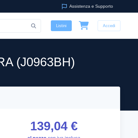
Assistenza e Supporto
Listini
Accedi
A (J0963BH)
139,04 €