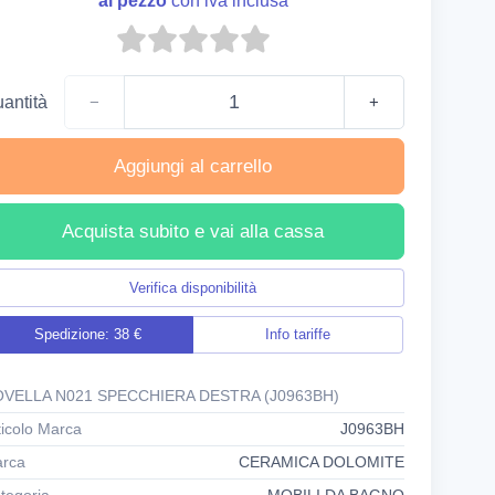
al pezzo
con iva inclusa
antità
−
+
Aggiungi al carrello
Acquista subito e vai alla cassa
Verifica disponibilità
Spedizione: 38 €
Info tariffe
VELLA N021 SPECCHIERA DESTRA (J0963BH)
ticolo Marca
J0963BH
rca
CERAMICA DOLOMITE