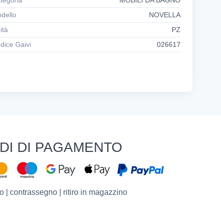
tegoria
MOBILI DA BAGNO
dello
NOVELLA
ità
PZ
dice Gaivi
026617
DI DI PAGAMENTO
o | contrassegno | ritiro in magazzino