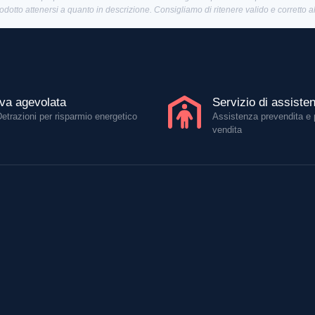
rodotto attenersi a quanto in descrizione. Consigliamo di ritenere valido e corretto 
Iva agevolata
Servizio di assiste
Detrazioni per risparmio energetico
Assistenza prevendita e 
vendita