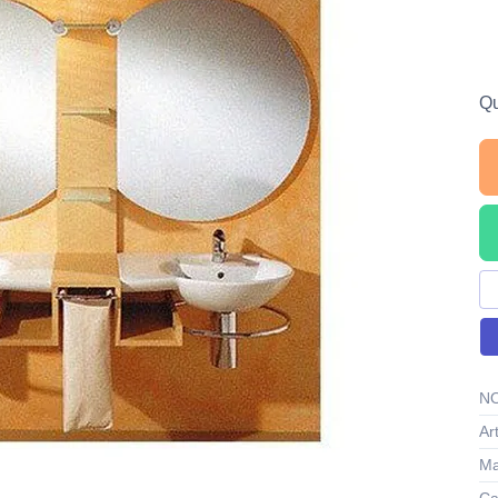
Qu
NO
Ar
Ma