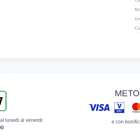
Ca
Mo
Un
Co
METO
l lunedi al venerdi:
e con bonific
00