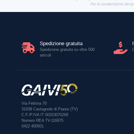
Per le caratteristiche del p
Spedizione gratuita
Spedizione gratuita su oltre 500
articoli
Via Feltrina 70
31038
Castagnole di Paese (TV)
C.F./P.IVA IT 00323070268
Numero REA TV-116975
0422 450501