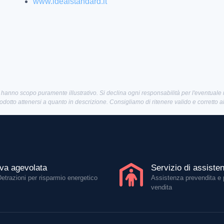
www.idealstandard.it
 hanno scopo puramente illustrativo. Si declina ogni responsabilità per l'eventuale
rodotto attenersi a quanto in descrizione. Consigliamo di ritenere valido e corretto 
Iva agevolata
Servizio di assiste
Detrazioni per risparmio energetico
Assistenza prevendita e 
vendita