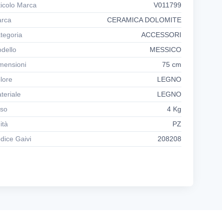
ticolo Marca
V011799
rca
CERAMICA DOLOMITE
tegoria
ACCESSORI
dello
MESSICO
mensioni
75 cm
lore
LEGNO
teriale
LEGNO
so
4 Kg
ità
PZ
dice Gaivi
208208