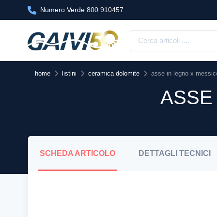
Numero Verde
800 910457
home
listini
ceramica dolomite
asse in legno x messic
ASSE 
SCHEDA
ARTICOLO
DETTAGLI
TECNICI