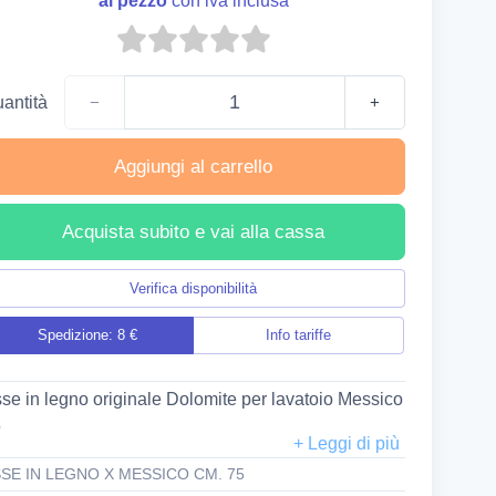
al pezzo
con iva inclusa
antità
−
+
Aggiungi al carrello
Acquista subito e vai alla cassa
Verifica disponibilità
Spedizione: 8 €
Info tariffe
se in legno originale Dolomite per lavatoio Messico
5
SE IN LEGNO X MESSICO CM. 75