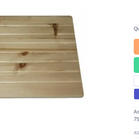
Qu
As
7
AS