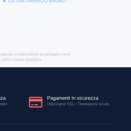
LISTINO ARREDO BAGNO
 mancata corrispondenza tra immagini e testi.
al 100% il codice produttore.
nza
Pagamenti in sicurezza
post-
Utilizziamo SSL / Transazioni sicure