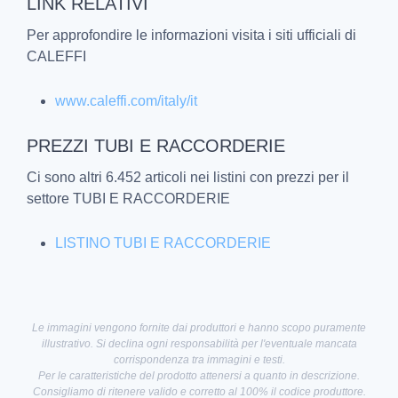
LINK RELATIVI
Per approfondire le informazioni visita i siti ufficiali di
CALEFFI
www.caleffi.com/italy/it
PREZZI TUBI E RACCORDERIE
Ci sono altri 6.452 articoli nei listini con prezzi per il
settore TUBI E RACCORDERIE
LISTINO TUBI E RACCORDERIE
Le immagini vengono fornite dai produttori e hanno scopo puramente
illustrativo. Si declina ogni responsabilità per l'eventuale mancata
corrispondenza tra immagini e testi.
Per le caratteristiche del prodotto attenersi a quanto in descrizione.
Consigliamo di ritenere valido e corretto al 100% il codice produttore.