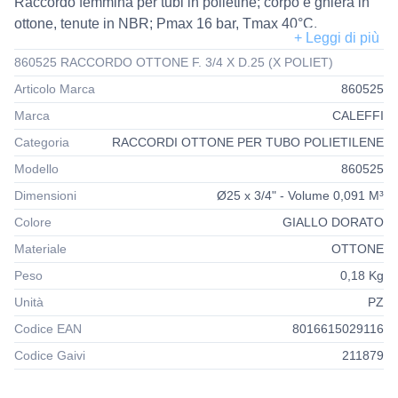
Raccordo femmina per tubi in polietine; corpo e ghiera in
ottone, tenute in NBR; Pmax 16 bar, Tmax 40°C.
860525 RACCORDO OTTONE F. 3/4 X D.25 (X POLIET)
Articolo Marca
860525
Marca
CALEFFI
Categoria
RACCORDI OTTONE PER TUBO POLIETILENE
Modello
860525
Dimensioni
Ø25 x 3/4" - Volume 0,091 M³
Colore
GIALLO DORATO
Materiale
OTTONE
Peso
0,18 Kg
Unità
PZ
Codice EAN
8016615029116
Codice Gaivi
211879