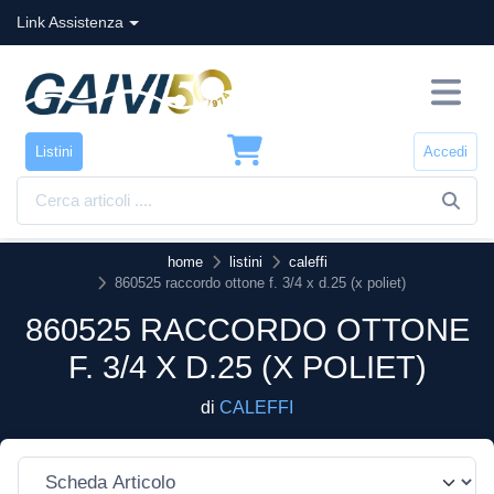
Link Assistenza
Listini
Accedi
home
listini
caleffi
860525 raccordo ottone f. 3/4 x d.25 (x poliet)
860525 RACCORDO OTTONE
F. 3/4 X D.25 (X POLIET)
di
CALEFFI