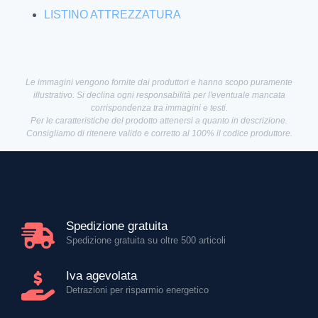
LISTINO ATTREZZATURA
Le immagini vengono fornite dai produttori e hanno scopo puramente
illustrativo. Si declina ogni responsabilità per l'eventuale mancata
corrispondenza tra immagini e testi.
Per le caratteristiche del prodotto attenersi a quanto in descrizione.
Consigliamo di ritenere valido e corretto al 100% il codice produttore.
Spedizione gratuita
Spedizione gratuita su oltre 500 articoli
Iva agevolata
Detrazioni per risparmio energetico