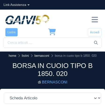
Link Assistenza
Listini
Accedi
home
listini
bernasconi
borsa in cuoio tipo b 1850. 020
BORSA IN CUOIO TIPO B
1850. 020
di
BERNASCONI