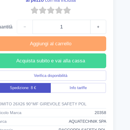
al pezzo
con iva inclusa
antità
−
+
Aggiungi al carrello
Acquista subito e vai alla cassa
Verifica disponibilità
Spedizione: 8 €
Info tariffe
MITO 26X26 90°MF GIREVOLE SAFETY POL
ticolo Marca
20358
rca
AQUATECHNIK SPA