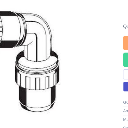
Qu
GO
Ar
Ma