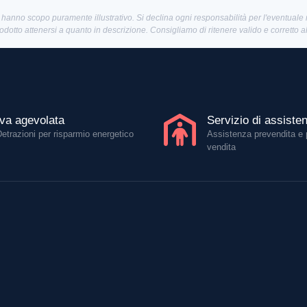
 hanno scopo puramente illustrativo. Si declina ogni responsabilità per l'eventuale
rodotto attenersi a quanto in descrizione. Consigliamo di ritenere valido e corretto 
Iva agevolata
Servizio di assiste
Detrazioni per risparmio energetico
Assistenza prevendita e 
vendita