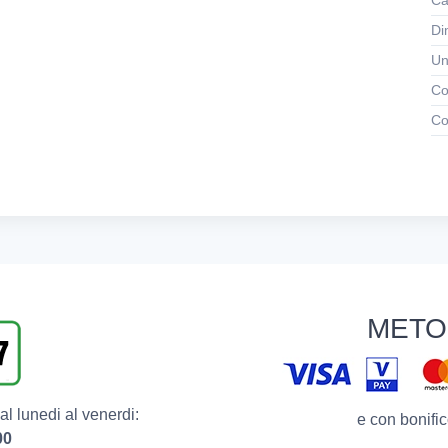
Ca
Di
Un
Co
Co
METO
l lunedi al venerdi:
e con bonific
00