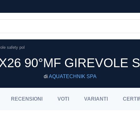
ole safety pol
X26 90°MF GIREVOLE 
di
AQUATECHNIK SPA
RECENSIONI
VOTI
VARIANTI
CERTI