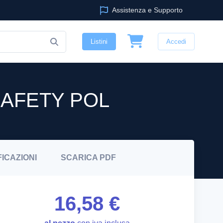
Assistenza e Supporto
Listini
Accedi
SAFETY POL
FICAZIONI
SCARICA
PDF
16,58 €