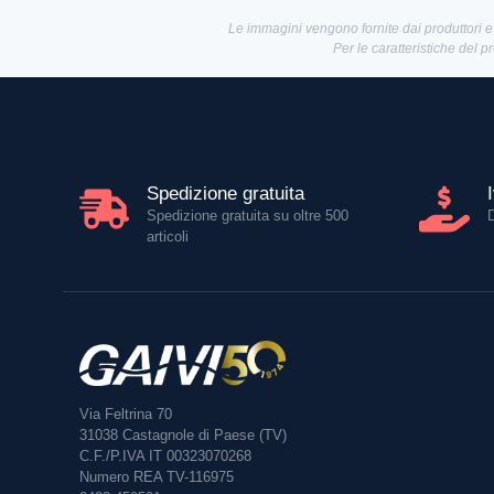
Le immagini vengono fornite dai produttori e
Per le caratteristiche del p
Spedizione gratuita
Spedizione gratuita su oltre 500
articoli
Via Feltrina 70
31038
Castagnole di Paese (TV)
C.F./P.IVA IT 00323070268
Numero REA TV-116975