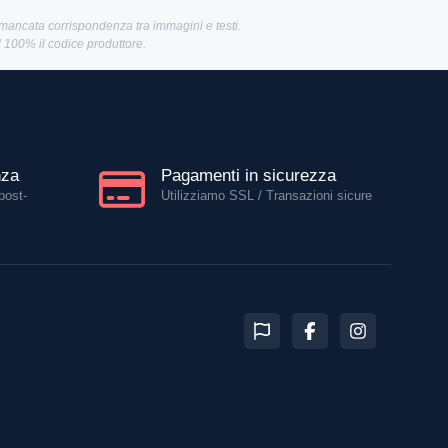
 mancata corrispondenza tra immagini e testi.
al 100% il codice produttore.
nza
Pagamenti in sicurezza
post-
Utilizziamo SSL / Transazioni sicure