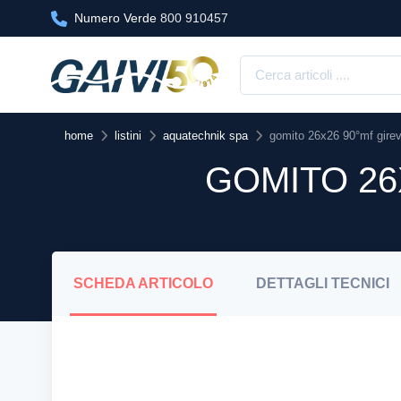
Numero Verde
800 910457
home
listini
aquatechnik spa
gomito 26x26 90°mf girev
GOMITO 26
SCHEDA
ARTICOLO
DETTAGLI
TECNICI