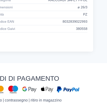
tegoria
RACCORDI SAFETY-POL
mensioni
ø 26/3
ità
PZ
dice EAN
8032839022993
dice Gaivi
380558
DI DI PAGAMENTO
o | contrassegno | ritiro in magazzino