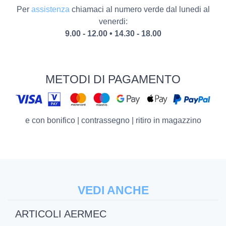
- Bassa perdita di carico nelle batterie di scambio termico
Per
assistenza
chiamaci al numero verde dal lunedi al
- Facilità di installazione e manutenzione
venerdi:
- Mobile metallico di protezione con verniciatura poliestere
9.00 - 12.00 • 14.30 - 18.00
anticorrosione
- Mantello RAL 9003 - Testata RAL 7047
METODI DI PAGAMENTO
Caratteristiche versione:
- Ventilconvettore Inverter
- Installazione orizzontale/verticale
e con bonifico | contrassegno | ritiro in magazzino
- Griglia orientabile
- Batteria principale maggiorata
- Senza batteria secondaria
- Senza comando a bordo
- Compatibile con il sistema VMF
VEDI ANCHE
Specifiche prodotto:
ARTICOLI AERMEC