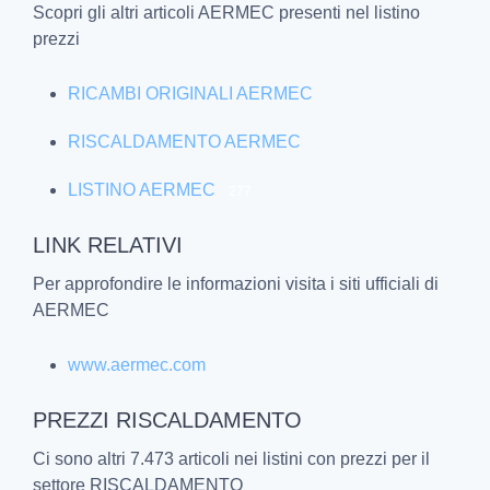
- Lunghezza/Profondità (cm): 48,6
Scopri gli altri articoli AERMEC presenti nel listino
- Larghezza (cm): 120
prezzi
- Altezza (cm): 22
- Peso (kg): 24
RICAMBI ORIGINALI AERMEC
- Posizionamento: Soffitto/pavimento
- Alimentazione: Monofase
RISCALDAMENTO AERMEC
- Potenza freddo (kW): 4,79
- Potenza caldo (kW): 9,75
LISTINO AERMEC
277
- Numero articolo: FCZI550U
LINK RELATIVI
Per approfondire le informazioni visita i siti ufficiali di
AERMEC
www.aermec.com
PREZZI RISCALDAMENTO
Ci sono altri 7.473 articoli nei listini con prezzi per il
settore RISCALDAMENTO