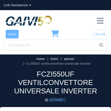
Link Assistenza
Listini
Accedi
home
listini
aermec
fczi550uf ventilconvettore universale inverter
FCZI550UF
VENTILCONVETTORE
UNIVERSALE INVERTER
di
AERMEC