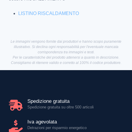
LISTINO RISCALDAMENTO
Le immagini vengono fornite dai produttori e hanno scopo puramente
illustrativo. Si declina ogni responsabilità per l'eventuale mancata
corrispondenza tra immagini e testi.
Per le caratteristiche del prodotto attenersi a quanto in descrizione.
Consigliamo di ritenere valido e corretto al 100% il codice produttore.
Spedizione gratuita
Spedizione gratuita su oltre 500 articoli
Iva agevolata
Detrazioni per risparmio energetico