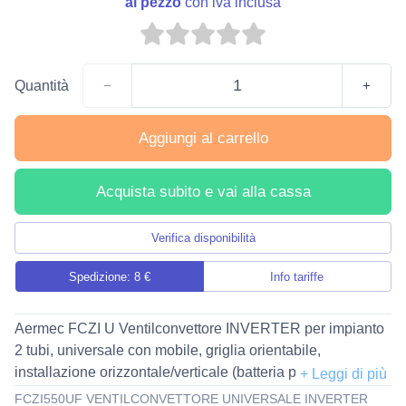
al pezzo
con iva inclusa
Quantità
−
+
Aggiungi al carrello
Acquista subito e vai alla cassa
Verifica disponibilità
Spedizione: 8 €
Info tariffe
Aermec FCZI U Ventilconvettore INVERTER per impianto
2 tubi, universale con mobile, griglia orientabile,
installazione orizzontale/verticale (batteria principale
maggiorata) senza comando a bordo - compatibile con
FCZI550UF VENTILCONVETTORE UNIVERSALE INVERTER