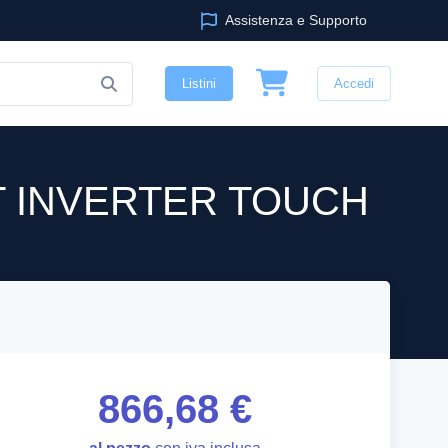
Assistenza e Supporto
Listini
Accedi
T INVERTER TOUCH
866,68 €