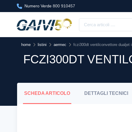
Numero Verde
800 910457
home
listini
aermec
fczi300dt ventilconvettore dualjet 
FCZI300DT VENTI
SCHEDA
ARTICOLO
DETTAGLI
TECNICI