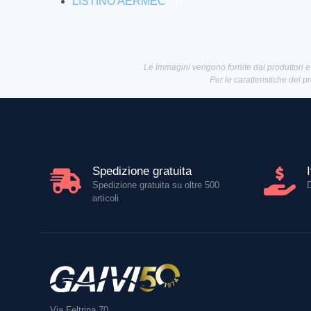
LISTINO AERMEC
277
Le immagini vengono fornite dai produttori e
Per le caratteristiche del p
Spedizione gratuita
Spedizione gratuita su oltre 500
articoli
Via Feltrina 70