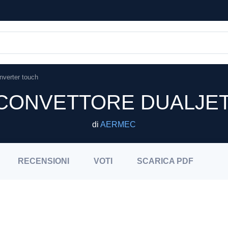
inverter touch
LCONVETTORE DUALJE
di
AERMEC
RECENSIONI
VOTI
SCARICA
PDF