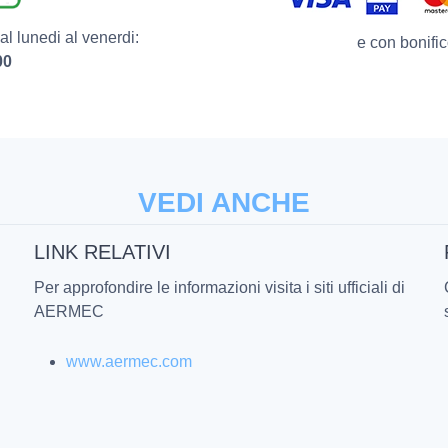
Mo
l lunedi al venerdi:
po
e con bonific
00
co
pl
Ve
co
pr
co
VEDI ANCHE
Pe
co
LINK RELATIVI
So
di
Per approfondire le informazioni visita i siti ufficiali di
Il
AERMEC
0-
pr
www.aermec.com
os
es
se