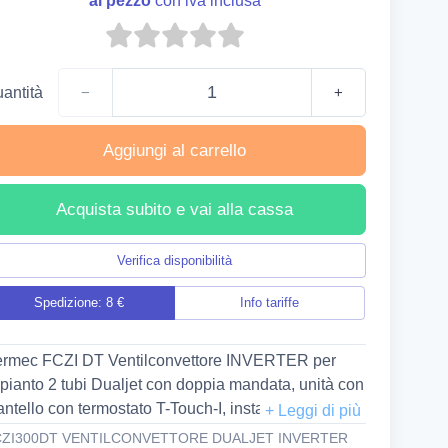
al pezzo
con iva inclusa
antità
−
+
Aggiungi al carrello
Acquista subito e vai alla cassa
Verifica disponibilità
Spedizione: 8 €
Info tariffe
rmec FCZI DT Ventilconvettore INVERTER per
pianto 2 tubi Dualjet con doppia mandata, unità con
ntello con termostato T-Touch-I, installazione
rticale (batteria principale standard) FCZI300DT
CZI300DT VENTILCONVETTORE DUALJET INVERTER