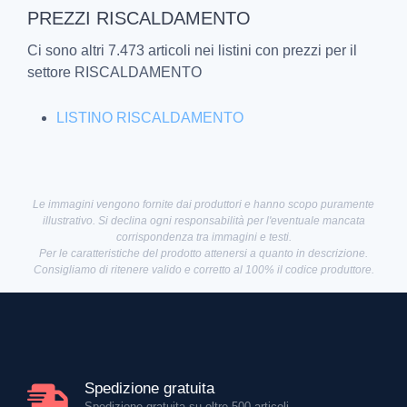
PREZZI RISCALDAMENTO
Ci sono altri 7.473 articoli nei listini con prezzi per il
settore RISCALDAMENTO
LISTINO RISCALDAMENTO
Le immagini vengono fornite dai produttori e hanno scopo puramente
illustrativo. Si declina ogni responsabilità per l'eventuale mancata
corrispondenza tra immagini e testi.
Per le caratteristiche del prodotto attenersi a quanto in descrizione.
Consigliamo di ritenere valido e corretto al 100% il codice produttore.
Spedizione gratuita
Spedizione gratuita su oltre 500 articoli