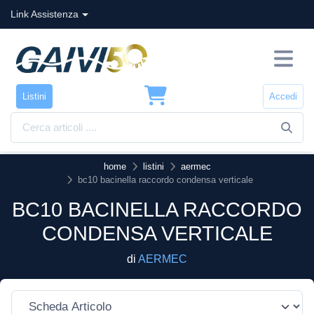
Link Assistenza
Listini
Accedi
home
listini
aermec
bc10 bacinella raccordo condensa verticale
BC10 BACINELLA RACCORDO
CONDENSA VERTICALE
di
AERMEC