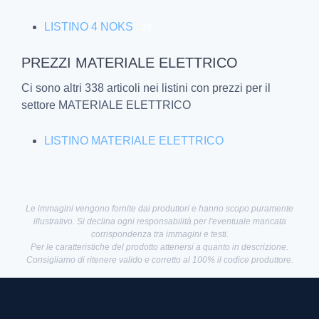
LISTINO 4 NOKS
28
PREZZI MATERIALE ELETTRICO
Ci sono altri 338 articoli nei listini con prezzi per il
settore MATERIALE ELETTRICO
LISTINO MATERIALE ELETTRICO
Le immagini vengono fornite dai produttori e hanno scopo puramente
illustrativo. Si declina ogni responsabilità per l'eventuale mancata
corrispondenza tra immagini e testi.
Per le caratteristiche del prodotto attenersi a quanto in descrizione.
Consigliamo di ritenere valido e corretto al 100% il codice produttore.