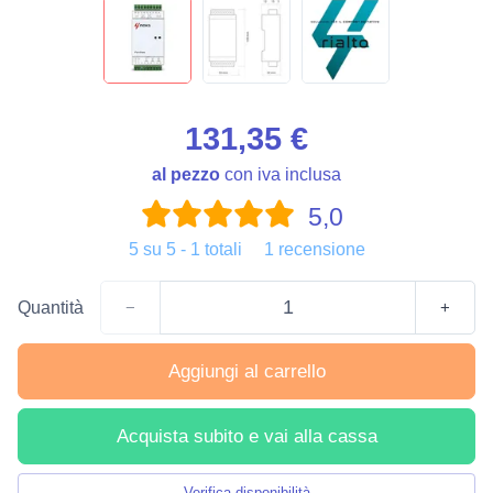
131,35 €
al pezzo
con iva inclusa
5,0
5
su
5
-
1
totali
1
recensione
Quantità
−
+
Aggiungi al carrello
Acquista subito e vai alla cassa
Verifica disponibilità