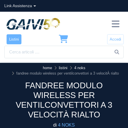
Link Assistenza
Listini
Accedi
home
listini
4 noks
fandree modulo wireless per ventilconvettori a 3 velocitÀ rialto
FANDREE MODULO
WIRELESS PER
VENTILCONVETTORI A 3
VELOCITÀ RIALTO
di
4 NOKS